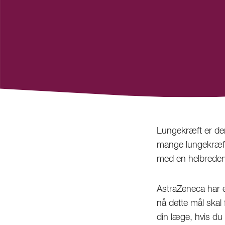
Lungekræft er den
mange lungekræftp
med en helbreden
AstraZeneca har e
nå dette mål skal 
din læge, hvis du 