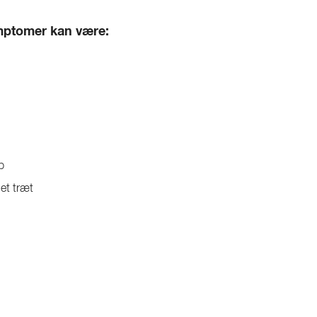
mptomer kan være:
p
et træt