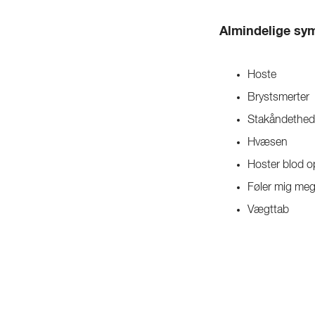
Almindelige sy
Hoste
Brystsmerter
Stakåndethed
Hvæsen
Hoster blod o
Føler mig meg
Vægttab