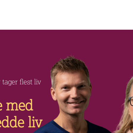
ager flest liv
e med
dde liv