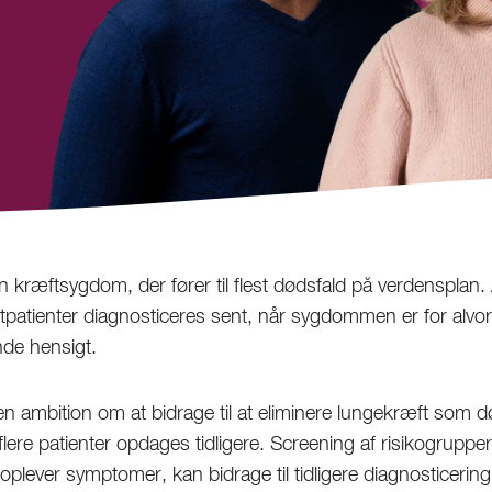
 kræftsygdom, der fører til flest dødsfald på verdensplan. 
atienter diagnosticeres sent, når sygdommen er for alvorli
de hensigt.
n ambition om at bidrage til at eliminere lungekræft som d
flere patienter opdages tidligere. Screening af risikogruppe
oplever symptomer, kan bidrage til tidligere diagnosticerin