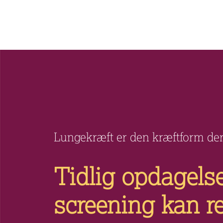
Lungekræft er den kræftform der t
Tidlig opdagels
screening kan re